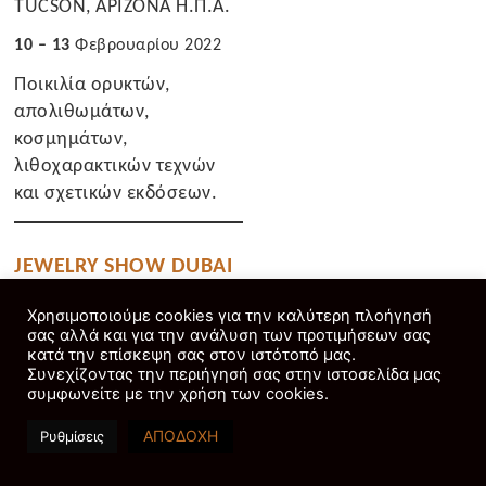
TUCSON, ΑΡΙΖΟΝΑ Η.Π.Α.
10 – 13
Φεβρουαρίου 2022
Ποικιλία ορυκτών,
απολιθωμάτων,
κοσμημάτων,
λιθοχαρακτικών τεχνών
και σχετικών εκδόσεων.
JEWELRY SHOW DUBAI
WORLD TRADE CENTER,
Χρησιμοποιούμε cookies για την καλύτερη πλοήγησή
ΝΤΟΥΜΠΑΪ
σας αλλά και για την ανάλυση των προτιμήσεων σας
κατά την επίσκεψη σας στον ιστότοπό μας.
22 – 24 Φεβρουαρίου 2022
Συνεχίζοντας την περιήγησή σας στην ιστοσελίδα μας
συμφωνείτε με την χρήση των cookies.
Κοσμήματα, σχετικά
προϊόντα και υπηρεσίες.
ΑΠΟΔΟΧΗ
Ρυθμίσεις