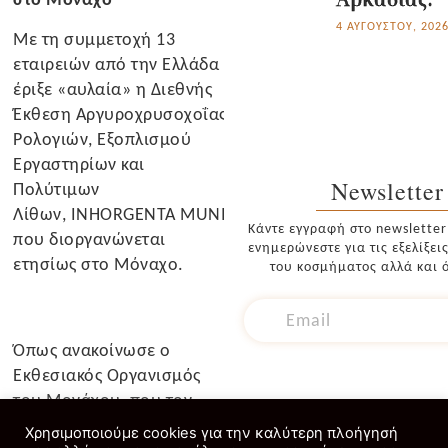
4 ΑΥΓΟΎΣΤΟΥ, 202
Με τη συμμετοχή 13
εταιρειών από την Ελλάδα
έριξε «αυλαία» η Διεθνής
Έκθεση Αργυροχρυσοχοΐας,
Ρολογιών, Εξοπλισμού
Εργαστηρίων και
Newsletter
Πολύτιμων
Λίθων, INHORGENTA MUNICH 2024,
Κάντε εγγραφή στο newsletter
που διοργανώνεται
ενημερώνεστε για τις εξελίξει
ετησίως στο Μόναχο.
του κοσμήματος αλλά και ό
Όπως ανακοίνωσε ο
Εκθεσιακός Οργανισμός
του Μονάχου, που τον
αντιπροσωπεύει στην
Χρησιμοποιούμε cookies για την καλύτερη πλοήγησή