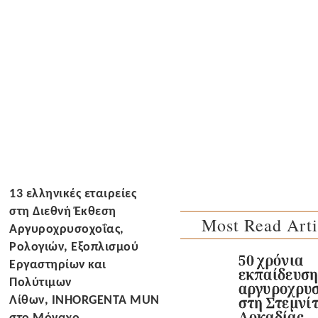
13 ελληνικές εταιρείες
στη Διεθνή Έκθεση
Most Read Arti
Αργυροχρυσοχοΐας,
Ρολογιών, Εξοπλισμού
50 χρόνια
Εργαστηρίων και
εκπαίδευσ
Πολύτιμων
αργυροχρυσ
Λίθων,
INHORGENTA
MUNICH
2024
,
στη Στεμνί
Αρκαδίας.
στο Μόναχο