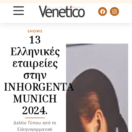
SHOWS
13
Eλληνικές
εταιρείες
στην
INHORGENTA
MUNICH
2024.
Δελτίο Τύπου από το
Ελληνογερμανικό