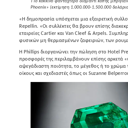
ΤΤο κόκκινο φανταχτερό διαμάντι κοπής μπριγιάν
Phoenix» (εκτίμηση 1.000.000-1.500.000 δολάρια
«Η δημοπρασία υπόσχεται μια εξαιρετική συλλο
Repellin. «Οι συλλέκτες θα βρουν επίσης διακε
εταιρείες Cartier και Van Cleef & Arpels. Συμπλ
φυσικών μη θερμασμένων ζαφειριών, των ρουμπ
Η Phillips διοργανώνει την πώληση στο Hotel Pr
προσφορές της περιλαμβάνουν επίσης αρκετά «υ
αψεγάδιαστη ποιότητα, το μέγεθος ή το χρώμα 
οίκους και σχεδιαστές όπως οι Suzanne Belperro