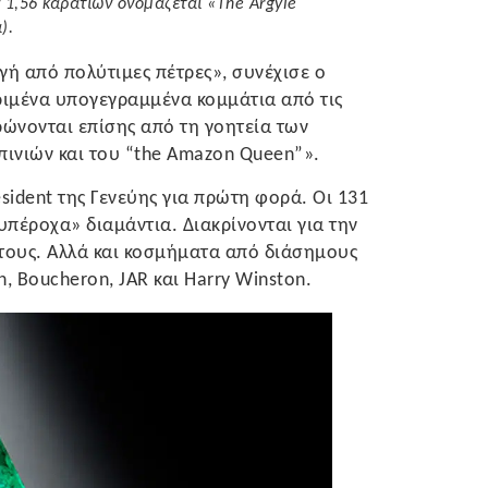
 1,56 καρατίων ονομάζεται «The Argyle
).
γή από πολύτιμες πέτρες», συνέχισε ο
κριμένα υπογεγραμμένα κομμάτια από τις
ηρώνονται επίσης από τη γοητεία των
ινιών και του “the Amazon Queen”».
esident της Γενεύης για πρώτη φορά. Οι 131
πέροχα» διαμάντια. Διακρίνονται για την
τους. Αλλά και κοσμήματα από διάσημους
n, Boucheron, JAR και Harry Winston.