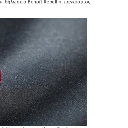
 δήλωσε ο Benoît Repellin, παγκόσμιος