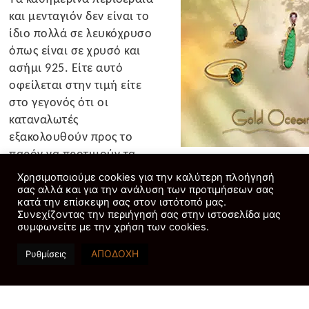
και μενταγιόν δεν είναι το
ίδιο πολλά σε λευκόχρυσο
όπως είναι σε χρυσό και
ασήμι 925. Είτε αυτό
οφείλεται στην τιμή είτε
στο γεγονός ότι οι
καταναλωτές
εξακολουθούν προς το
παρόν να προτιμούν τα
κοσμήματα μόδας από
Χρησιμοποιούμε cookies για την καλύτερη πλοήγησή
κίτρινο χρυσό. Αλλά η
σας αλλά και για την ανάλυση των προτιμήσεων σας
κατά την επίσκεψη σας στον ιστότοπό μας.
ανάμειξη μετάλλων είναι
Συνεχίζοντας την περιήγησή σας στην ιστοσελίδα μας
μια καυτή τάση. Και η τιμή
συμφωνείτε με την χρήση των cookies.
του χρυσού μπορεί, κατά
ΑΠΟΔΟΧΗ
Ρυθμίσεις
καιρούς, να αποτελέσει
μια πολύ καλή περίπτωση
για την πλατίνα ως
σταθερή (κυριολεκτικά)