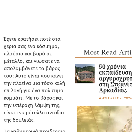
Έχετε κρατήσει ποτέ στα
χέρια σας ένα κόσμημα,
Most Read Arti
πλούσιο και βαρύ σε
μέταλλο, και νιώσατε να
50 χρόνια
απολαμβάνετε το βάρος
εκπαίδευσ
του; Αυτό είναι που κάνει
αργυροχρυσ
την πλατίνα μια τόσο καλή
στη Στεμνί
Αρκαδίας.
επιλογή για ένα πολύτιμο
κομμάτι. Mε το βάρος και
4 ΑΥΓΟΎΣΤΟΥ, 202
την υπέροχη λάμψη της,
είναι ένα μέταλλο αντάξιο
της δουλειάς.
Τα καθημερινά περιδέραια