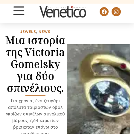
JEWELS
,
NEWS
Μια ιστορία
της Victoria
Gomelsky
για δύο
σπινέλιους.
Για χρόνια, ένα ζευγάρι
απόλυτα ταιριαστών οβάλ
γκρίζων σπινέλων συνολικού
βάρους 7,64 καρατίων
βρισκόταν επάνω στο
κομοδίνο μου.