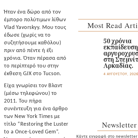
Ήταν ένα δώρο από τον
έμπορο πολύτιμων λίθων
Most Read Arti
Vlad Yavorskyy. Μου τους
έδωσε (χωρίς να το
50 χρόνια
συζητήσουμε καθόλου)
εκπαίδευσ
πριν από πέντε ή έξι
αργυροχρυσ
χρόνια. Όταν πέρασα από
στη Στεμνί
Αρκαδίας.
το περίπτερό του στην
έκθεση GJX στο Tucson.
4 ΑΥΓΟΎΣΤΟΥ, 202
Είχα γνωρίσει τον Βλαντ
(μέσω τηλεφώνου) το
2011. Του πήρα
συνέντευξη για ένα άρθρο
των New York Times με
Newsletter
τίτλο “Restoring the Luster
to a Once-Loved Gem”.
Κάντε εγγραφή στο newsletter