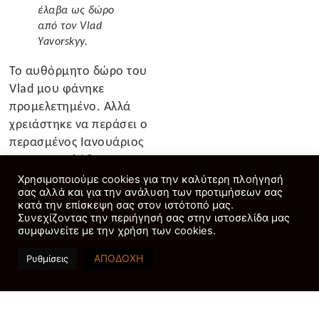
έλαβα ως δώρο
από τον Vlad
Yavorskyy.
Το αυθόρμητο δώρο του
Vlad μου φάνηκε
προμελετημένο. Αλλά
χρειάστηκε να περάσει ο
περασμένος Ιανουάριος
για να καταλάβω τι να
κάνω με τις ταιριαστές
Χρησιμοποιούμε cookies για την καλύτερη πλοήγησή
σας αλλά και για την ανάλυση των προτιμήσεων σας
πέτρες μου. Τότε ήταν που
κατά την επίσκεψη σας στον ιστότοπό μας.
μίλησα με την Jillian
Συνεχίζοντας την περιήγησή σας στην ιστοσελίδα μας
Sassone, ιδρύτρια του
συμφωνείτε με την χρήση των cookies.
Marrow Fine Jewelry. Για
ΑΠΟΔΟΧΗ
Ρυθμίσεις
μια ιστορία του Robb
Report σχετικά με
κοσμηματοπωλεία που