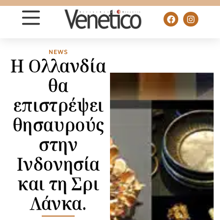
NEWS
Η Ολλανδία
θα
επιστρέψει
θησαυρούς
στην
Ινδονησία
και τη Σρι
Λάνκα.