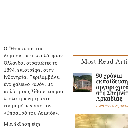
Ο “Θησαυρός του
Λομπόκ”, που λεηλάτησαν
Most Read Arti
Ολλανδοί στρατιώτες το
1894, επιστρέφει στην
50 χρόνια
Ινδονησία. Περιλαμβάνει
εκπαίδευσ
ένα χάλκινο κανόνι με
αργυροχρυσ
πολύτιμους λίθους και μια
στη Στεμνί
Αρκαδίας.
λεηλατημένη κρύπτη
κοσμημάτων από τον
4 ΑΥΓΟΎΣΤΟΥ, 202
«θησαυρό του Λομπόκ».
Μια έκθεση είχε