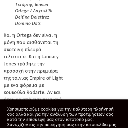
Τετάρτης Jennan
Ortega
/
Δαχτυλίδι
Delfina Delettrez
Domino Dots
Και η Ortega δεν είναι η
μόνη που αισθάνεται τη
σκοτεινή πλευρά
τελευταία. Και η January
Jones τράβηξε την
προσοχή στην πρεμιέρα
της ταινίας Empire of Light
με ένα φόρεμα με
κουκούλα Rodarte. Αν και
ήταν αρκετά εντυπωσιακό
από μόνο του, έγινε πιο
Χρησιμοποιούμε cookies για την καλύτερη πλοήγησή
σαγηνευτικό με την
σας αλλά και για την ανάλυση των προτιμήσεων σας
κατά την επίσκεψη σας στον ιστότοπό μας.
προσθήκη των
Συνεχίζοντας την περιήγησή σας στην ιστοσελίδα μας
καταρρακτών