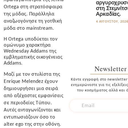
αργυροχρυσ
Ortega στη στρατόσφαιρα
στη Στεμνίτ
Αρκαδίας.
της μόδας. Παράλληλα
αναζωογόνησε τη γοτθική
4 ΑΥΓΟΎΣΤΟΥ, 202
μόδα στο mainstream.
Η Ortega υποδύεται τον
ομώνυμο χαρακτήρα
Wednesday Addams της
εμβληματικής οικογένειας
Addams.
Newsletter
Μαζί με τον στυλίστα της
Κάντε εγγραφή στο newsletter
Enrique Melendez έχουν
ενημερώνεστε για τις εξελίξει
δημιουργήσει μια σειρά
του κοσμήματος αλλά και ό
από αξέχαστες εμφανίσεις
σε περιοδείες Τύπου.
Αυτές ανταγωνίζονται και
εντυπωσιάζουν όσο το
alter ego της στην οθόνη.