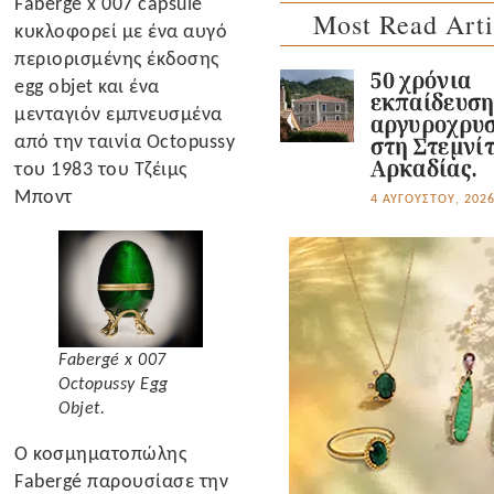
Fabergé x 007 capsule
Most Read Arti
κυκλοφορεί με ένα αυγό
περιορισμένης έκδοσης
50 χρόνια
egg objet και ένα
εκπαίδευσ
μενταγιόν εμπνευσμένα
αργυροχρυσ
από την ταινία Octopussy
στη Στεμνί
Αρκαδίας.
του 1983 του Τζέιμς
Μποντ
4 ΑΥΓΟΎΣΤΟΥ, 202
Fabergé x 007
Octopussy Egg
Objet.
Ο κοσμηματοπώλης
Fabergé παρουσίασε την