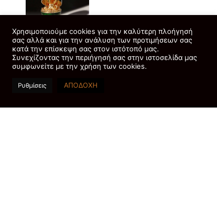
Χρησιμοποιούμε cookies για την καλύτερη πλοήγησή
Fabergé x 007
σας αλλά και για την ανάλυση των προτιμήσεων σας
Octopussy Egg
κατά την επίσκεψη σας στον ιστότοπό μας.
Συνεχίζοντας την περιήγησή σας στην ιστοσελίδα μας
Objet.
συμφωνείτε με την χρήση των cookies.
Η συλλογή σηματοδοτεί
ΑΠΟΔΟΧΗ
Ρυθμίσεις
το τελευταίο κεφάλαιο
μιας συνεργασίας που
ανακοινώθηκε για πρώτη
φορά το 2022. Κάθε
επερχόμενη συλλογή
κοσμημάτων θα εμπνέεται
επίσης από μια ταινία του
James Bond. Η πρώτη
ήταν η Octopussy, η οποία
περιείχε μια πλοκή με
επίκεντρο μια περίτεχνη