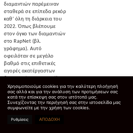
διαμαντιών παρέμειναν
σταθερά σε επίπεδα ρεκόρ
καθ’ όλη τη διάρκεια του
2022. Όπως βλέπουμε
στον όγκο των διαμαντιών
στο RapNet (βλ.
γράφημα). Αυτό
οφειλόταν σε μεγάλο
βαθμό στις επιθετικές
αγορές ακατέργαστων
διαμαντιών προς το τέλος
του 2021 και τις αρχές του
Χρησιμοποιούμε cookies για την καλύτερη πλοήγησή
σας αλλά και για την ανάλυση των προτιμήσεων σας
2022. Όταν ο κλάδος
κατά την επίσκεψη σας στον ιστότοπό μας.
εκμεταλλεύτηκε τη θετική
Συνεχίζοντας την περιήγησή σας στην ιστοσελίδα μας
δυναμική της ισχυρής
συμφωνείτε με την χρήση των cookies.
ανάκαμψης από την
ΑΠΟΔΟΧΗ
Ρυθμίσεις
πανδημία.