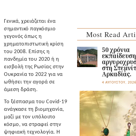
Γενικά, χρειάζεται ένα
σημαντικό παγκόσμιο
Most Read Arti
γεγονός όπως η
χρηματοπιστωτική κρίση
50 χρόνια
του 2008. Επίσης η
εκπαίδευσ
πανδημία του 2020 ή η
αργυροχρυσ
εισβολή της Ρωσίας στην
στη Στεμνί
Αρκαδίας.
Ουκρανία το 2022 για να
ωθήσει την αγορά σε
4 ΑΥΓΟΎΣΤΟΥ, 202
άμεση δράση.
Το ξέσπασμα του Covid-19
ανάγκασε τη βιομηχανία,
μαζί με τον υπόλοιπο
κόσμο, να στραφεί στην
ψηφιακή τεχνολογία. Η