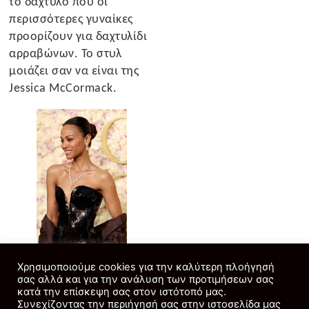
το δάχτυλο που οι
περισσότερες γυναίκες
προορίζουν για δαχτυλίδι
αρραβώνων. Το στυλ
μοιάζει σαν να είναι της
Jessica McCormack.
Η Zoe Saldaña φόρεσε το
Χρησιμοποιούμε cookies για την καλύτερη πλοήγησή
σας αλλά και για την ανάλυση των προτιμήσεων σας
κολιέ Melis του οίκου
κατά την επίσκεψη σας στον ιστότοπό μας.
Cartier το οποίο
Συνεχίζοντας την περιήγησή σας στην ιστοσελίδα μας