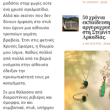
μοδάτοι σταρ χωρίς ούτε
31 ΙΟΥΛΊΟΥ, 2026
ένα χρυσό αγαλματίδιο.
Αλλά και εκείνοι που δεν
50 χρόνια
δίνουν έμφαση στο στυλ
εκπαίδευσ
αργυροχρυσ
που έχουν μια αίθουσα
στη Στεμνί
τροπαίων γεμάτη
Αρκαδίας.
βραβεία. Έτσι στις φετινές
4 ΑΥΓΟΎΣΤΟΥ, 202
Χρυσές Σφαίρες, η θεωρία
μου ίσχυε. Καθώς πολλοί
από πολλά από τα βαριά
ονόματα στην αίθουσα
έδειξαν την
προσωπικότητά τους με
κοσμήματα.
Σε μια θάλασσα από
διαμαντένιες ριβιέρες και
όμορφα, αν και
συμβατικά, στυλ, υπήρχαν