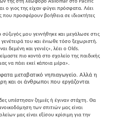
ν της στη λεωφόρο Asilomar στο Pacific
και ο γιος της είχαν φύγει πρόσφατα. Λέει
ες που προσφέρουν βοήθεια σε ιδιοκτήτες
ο σύζυγός μου γεννήθηκε και μεγάλωσε στις
γενέτειρά του και ένιωθε τόσο ξεχωριστή.
αι δεμένη και γενιές», λέει ο Olds.
ίμαστε πιο κοντά στο σχολείο της παιδικής
μας να πάει εκεί κάποια μέρα».
όσφατα μεταβατικό νηπιαγωγείο. Αλλά η
έρη και οι άνθρωποι που εργάζονται
ες υπέστησαν ζημιές ή έγιναν στάχτη. Θα
 ανοικοδόμηση των σπιτιών μας είναι
λείων μας είναι εξίσου κρίσιμη για την