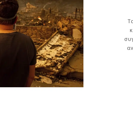
Τ
κ
συ
α