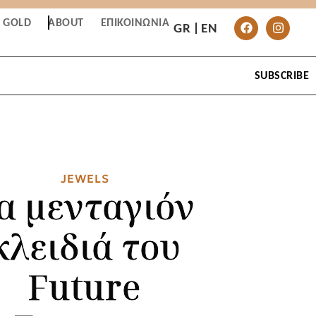
T GOLD
ABOUT
ΕΠΙΚΟΙΝΩΝΊΑ
GR
EN
SUBSCRIBE
JEWELS
α μενταγιόν
κλειδιά του
Future