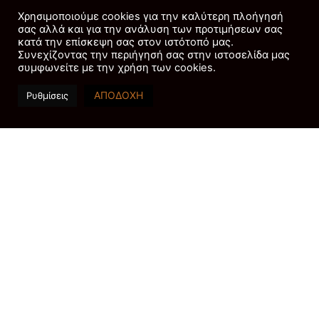
Χριστούγεννα φέτος μας
Χρησιμοποιούμε cookies για την καλύτερη πλοήγησή
σας αλλά και για την ανάλυση των προτιμήσεων σας
εντυπωσιάζει με την
κατά την επίσκεψη σας στον ιστότοπό μας.
πολυτέλεια και την
Συνεχίζοντας την περιήγησή σας στην ιστοσελίδα μας
κλασική κομψότητα των
συμφωνείτε με την χρήση των cookies.
δημιουργιών της.
ΑΠΟΔΟΧΗ
Ρυθμίσεις
Διαμάντια που λάμπουν
σαν τα αστέρια και
κομψά σχέδια κάνουν
την καμπάνια της να
ξεχωρίζει.
Διάσημοι κάτοχοι
:
Natalie Portman
Εύρος τιμών
:
$4,000-$20 εκατομμύρια
3.
Cartier