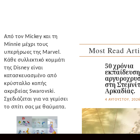
Από τον Mickey και τη
Minnie μέχρι τους
Most Read Arti
υπερήρωες της Marvel.
Κάθε συλλεκτικό κομμάτι
50 χρόνια
της Disney είναι
εκπαίδευσ
κατασκευασμένο από
αργυροχρυσ
κρύσταλλο κοπής
στη Στεμνί
Αρκαδίας.
ακριβείας Swarovski.
Σχεδιάζεται για να γεμίσει
4 ΑΥΓΟΎΣΤΟΥ, 202
το σπίτι σας με θαύματα.