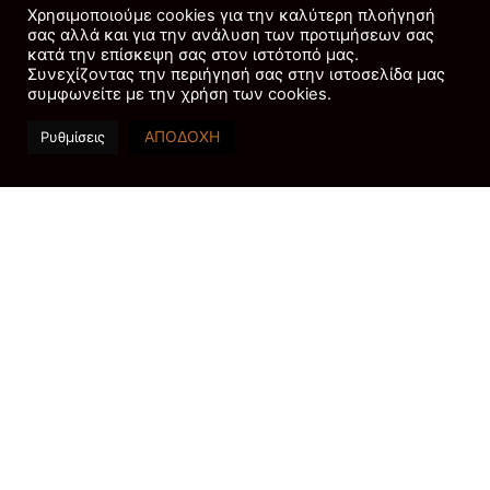
Χρησιμοποιούμε cookies για την καλύτερη πλοήγησή
Αυτή η συλλογή
σας αλλά και για την ανάλυση των προτιμήσεων σας
κατά την επίσκεψη σας στον ιστότοπό μας.
περιλαμβάνει μερικούς
Συνεχίζοντας την περιήγησή σας στην ιστοσελίδα μας
από τους πιο
συμφωνείτε με την χρήση των cookies.
αγαπημένους χαρακτήρες
ΑΠΟΔΟΧΗ
Ρυθμίσεις
της Disney,
επαναπροσδιορισμένους
σε λαμπερό κρύσταλλο. Αν
θέλετε να εμπλουτίσετε τη
συλλογή σας. Ή να κάνετε
ένα δώρο σε ένα
αγαπημένο σας πρόσωπο
που είναι λάτρης της
Disney. Αυτές οι φιγούρες
αποτελούν εντυπωσιακά
διακοσμητικά στοιχεία σε
κάθε σπίτι.