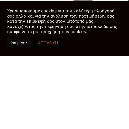
αργυροχρυσ
2025.
στη Στεμνί
Χρησιμοποιούμε cookies για την καλύτερη πλοήγησή
th
Αρκαδίας.
38
IGC 2025, Athens
σας αλλά και για την ανάλυση των προτιμήσεων σας
Greece
κατά την επίσκεψη σας στον ιστότοπό μας.
4 ΑΥΓΟΎΣΤΟΥ, 202
Συνεχίζοντας την περιήγησή σας στην ιστοσελίδα μας
Η επιλογή της χώρας μας
συμφωνείτε με την χρήση των cookies.
ως τόπος φιλοξενίας του
ΑΠΟΔΟΧΗ
Ρυθμίσεις
IGC αποτελεί ιδιαίτερη
τιμή, καθώς πρόκειται να
συγκεντρώσει πλήθος
γεμολόγων –
αδαμαντολόγων –
εκτιμητών όπως και
επιστημόνων παγκόσμιου
βεληνεκούς και να
αναδείξει περαιτέρω τον
κλάδο της γεμολογίας.
Τη συνδιοργάνωση του