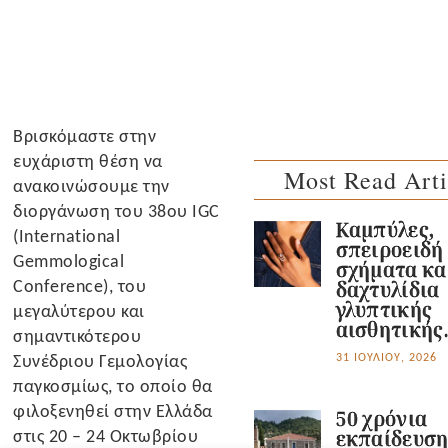
Βρισκόμαστε στην
ευχάριστη θέση να
Most Read Arti
ανακοινώσουμε την
διοργάνωση του 38ου IGC
Καμπύλες,
(International
σπειροειδή
Gemmological
σχήματα κα
Conference), του
δαχτυλίδια
γλυπτικής
μεγαλύτερου και
αισθητικής
σημαντικότερου
Συνέδριου Γεμολογίας
31 ΙΟΥΛΊΟΥ, 2026
παγκοσμίως, το οποίο θα
φιλοξενηθεί στην Ελλάδα
50 χρόνια
στις 20 – 24 Οκτωβρίου
εκπαίδευσ