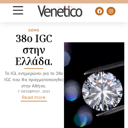
GEMS
38ο IGC
στην
Ελλάδα.
Το IGL ενημερώνει για το 38o
IGC που θα πραγματοποιηθεί
στην Αθήνα.
7 ΟΚΤΩΒΡΊΟΥ, 2025
Read more