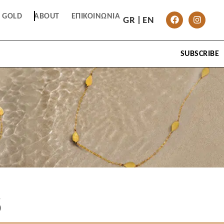
T GOLD
ABOUT
ΕΠΙΚΟΙΝΩΝΊΑ
GR
EN
SUBSCRIBE
6